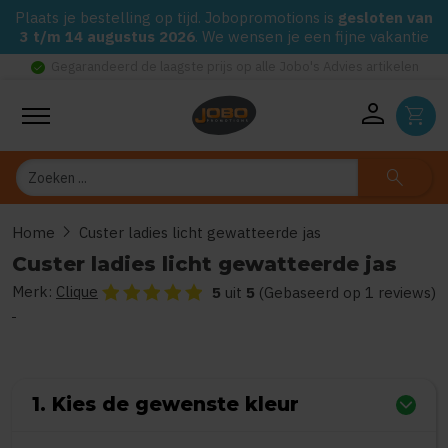
Plaats je bestelling op tijd. Jobopromotions is
gesloten van
3 t/m 14 augustus 2026
. We wensen je een fijne vakantie
check_circle
Gegarandeerd de laagste prijs op alle Jobo's Advies artikelen
person
shopping_cart
Zoeken
search
chevron_right
Home
Custer ladies licht gewatteerde jas
Custer ladies licht gewatteerde jas
Merk:
Clique
De beoordeling van dit product is
5
van de 5
5
uit
5
(Gebaseerd op 1 reviews)
1. Kies de gewenste kleur