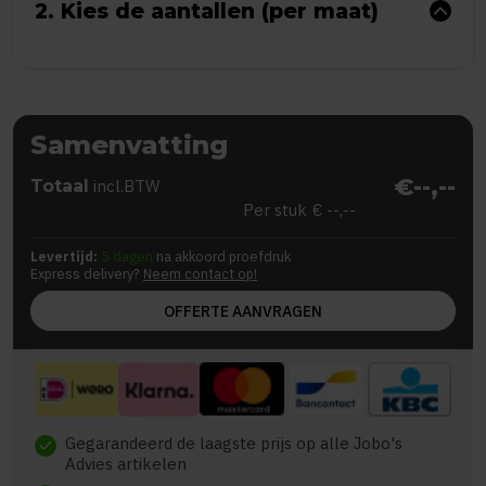
2. Kies de aantallen (per maat)
Samenvatting
€--,--
Totaal
incl.BTW
Per stuk
€ --,--
Levertijd:
5 dagen
na akkoord proefdruk
Express delivery?
Neem contact op!
OFFERTE AANVRAGEN
Gegarandeerd de laagste prijs op alle Jobo's
check
Advies artikelen