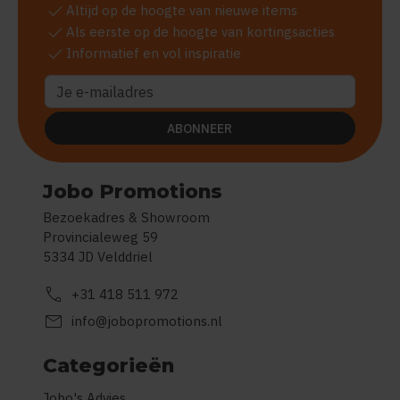
check
Altijd op de hoogte van nieuwe items
check
Als eerste op de hoogte van kortingsacties
check
Informatief en vol inspiratie
ABONNEER
Jobo Promotions
Bezoekadres & Showroom
Provincialeweg 59
5334 JD Velddriel
call
+31 418 511 972
mail
info@jobopromotions.nl
Categorieën
Jobo's Advies