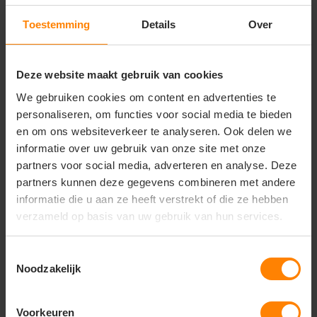
Stijlvolle en functionele merchandise voor actieve
merken en zakelijke relatiegeschenken
Toestemming
Details
Over
Belangrijkste kenmerken:
Constructie:
Licht gewatteerde voering voor
Deze website maakt gebruik van cookies
comfortabele warmte zonder extra gewicht
We gebruiken cookies om content en advertenties te
Pasvorm:
Elegant getailleerde damespasvorm
voor een stijlvol, modern en sportief silhouet
personaliseren, om functies voor social media te bieden
Functionaliteit:
Stevige frontrits en praktische
en om ons websiteverkeer te analyseren. Ook delen we
zijzakken met ritssluiting
informatie over uw gebruik van onze site met onze
Comfort:
Soepele en ademende stof die prettig
partners voor social media, adverteren en analyse. Deze
meebeweegt
partners kunnen deze gegevens combineren met andere
Veredeling:
Glad buitenmateriaal van topkwaliteit,
informatie die u aan ze heeft verstrekt of die ze hebben
ideaal voor een luxe borduring of strakke bedrukking
verzameld op basis van uw gebruik van hun services.
Toestemmingsselectie
Noodzakelijk
Vragen? Neem contact
op met onze
klantenservice
Voorkeuren