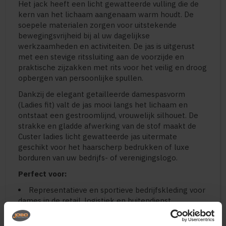
Het jack heeft een licht gewatteerde vulling die de
kern van het lichaam aangenaam warm houdt. De
soepele materialen zorgen voor uitstekende
bewegingsvrijheid bij al uw dagelijkse
werkzaamheden en activiteiten. De jas is uitgerust
met een stevige ritssluiting aan de voorzijde en
praktische zijzakken met rits voor het veilig en droog
opbergen van persoonlijke spullen.
Dankzij de elegant getailleerde damespasvorm
(Ladies fit) valt de jas mooi langs het lichaam en
ontstaat een gestroomlijnd, vrouwelijk silhouet. De
strakke en gladde afwerking van de stof maakt de
Custer ladies licht gewatteerde jas uitermate
geschikt voor het haarscherp bedrukken of luxe
borduren van uw bedrijfs- of verenigingslogo.
Perfect voor:
Representatieve en sportieve bedrijfskleding voor
dames in de retail, logistiek en buitendienst
Uniforme teamkleding voor verenigingen,
evenementencrews en promotieteams