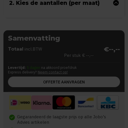
2. Kies de aantallen (per maat)
Samenvatting
€--,--
Totaal
incl.BTW
Per stuk
€ --,--
Levertijd:
5 dagen
na akkoord proefdruk
Express delivery?
Neem contact op!
OFFERTE AANVRAGEN
Gegarandeerd de laagste prijs op alle Jobo's
check
Advies artikelen