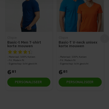
Clique
Clique
Basic-t Men T-shirt
Basic-T V-neck unisex
korte mouwen
korte mouwen
De beoordeling van dit product is
4.5
van de 5
Materiaal: 100% Katoen
Materiaal: 100% Katoen
Fit: Modern fit
Fit: Modern fit
Eigenschap: licht gewicht
Eigenschap: licht gewicht
6
6
81
81
PERSONALISEER
PERSONALISEER