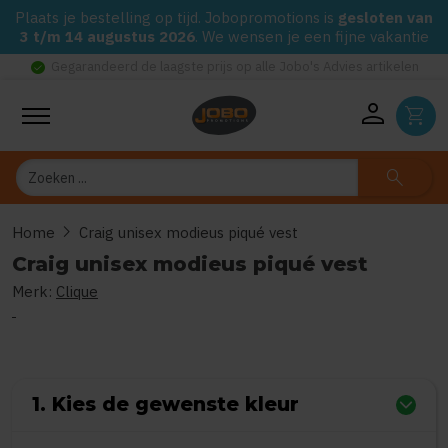
Plaats je bestelling op tijd. Jobopromotions is
gesloten van
3 t/m 14 augustus 2026
. We wensen je een fijne vakantie
check_circle
Gegarandeerd de laagste prijs op alle Jobo's Advies artikelen
person
shopping_cart
Zoeken
search
chevron_right
Home
Craig unisex modieus piqué vest
Craig unisex modieus piqué vest
Merk:
Clique
0
uit
5
(Gebaseerd op 0 reviews)
1. Kies de gewenste kleur