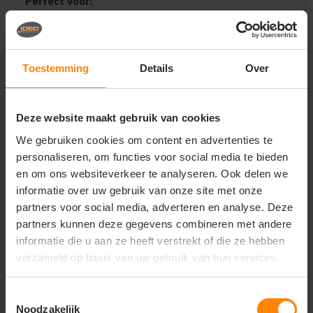
Perfect voor:
Modieuze en representatieve bedrijfskleding voor
de retail, hospitality en zakelijke dienstverlening
Uniforme kleding voor beurscrews, gastvrouwen,
adviseurs en promotieteams
Toestemming
Details
Over
Eigentijdse en hoogwaardige merchandise voor
businessclubs, lifestylemerken en corporate events
Deze website maakt gebruik van cookies
Belangrijkste kenmerken:
We gebruiken cookies om content en advertenties te
Materiaal:
Premium materiaalmix met een
unieke, ademende en comfortabele piqué-textuur
personaliseren, om functies voor social media te bieden
Design:
Eigentijdse look met een volledige
en om ons websiteverkeer te analyseren. Ook delen we
ritssluiting, opstaande kraag en subtiele steekzakken
informatie over uw gebruik van onze site met onze
Pasvorm:
Comfortabele unisex-pasvorm die zorgt
partners voor social media, adverteren en analyse. Deze
voor een gestroomlijnd en professioneel teamimago
partners kunnen deze gegevens combineren met andere
Duurzaamheid:
Vormvast en kleurvast materiaal
informatie die u aan ze heeft verstrekt of die ze hebben
dat speciaal is ontworpen om langdurig mooi te
verzameld op basis van uw gebruik van hun services.
blijven
Stijl:
Veelzijdig te dragen, zowel casual open als
zakelijk gesloten over een overhemd of T-shirt
Toestemmingsselectie
Noodzakelijk