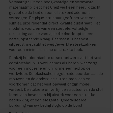
Vervaardigd uit een hoogwaardige en vormvaste
materiaalmix biedt het Craig vest een heerlijk zacht
gevoel op de huid en een uitstekend ademend
vermogen. De piqué-structuur geeft het vest een
subtiel, luxe reliëf dat direct kwaliteit uitstraalt. Het
model is voorzien van een soepele, volledige
ritssluiting aan de voorzijde die doorloopt in een
nette, opstaande kraag. Daarnaast is het vest
uitgerust met subtiel weggewerkte steekzakken
voor een minimalistische en strakke look.
Dankzij het doordachte unisex-ontwerp valt het vest
comfortabel bij zowel dames als heren, wat zorgt
voor een moderne en uniforme eenheid op de
werkvloer. De elastische, ribgebreide boorden aan de
mouwen en de onderzijde sluiten mooi aan en
voorkomen dat het vest opwaait of zijn model
verliest. De stabiele en verfijnde structuur van de stof
leent zich bovendien bij uitstek voor een strakke
bedrukking of een elegante, gedetailleerde
borduring van uw bedrijfslogo op de borst.