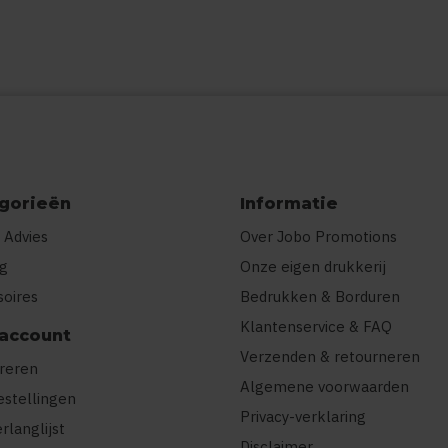
gorieën
Informatie
 Advies
Over Jobo Promotions
ng
Onze eigen drukkerij
soires
Bedrukken & Borduren
Klantenservice & FAQ
 account
Verzenden & retourneren
treren
Algemene voorwaarden
estellingen
Privacy-verklaring
erlanglijst
Disclaimer