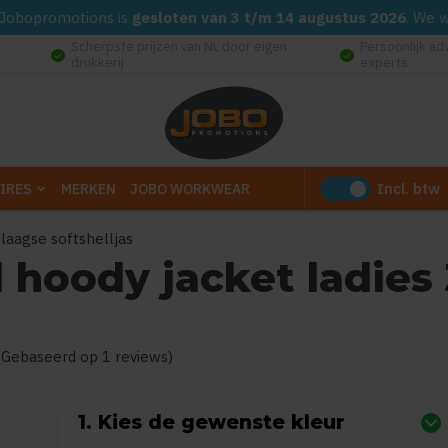
d. Jobopromotions is
gesloten van 3 t/m 14 augustus 2026
. We 
Scherpste prijzen van NL door eigen
Persoonlijk ad
check_circle
check_circle
drukkerij
experts
Incl. btw
IRES
MERKEN
JOBO WORKWEAR
 laagse softshelljas
l hoody jacket ladies
product is
5
van de 5
(Gebaseerd op 1 reviews)
1. Kies de gewenste kleur