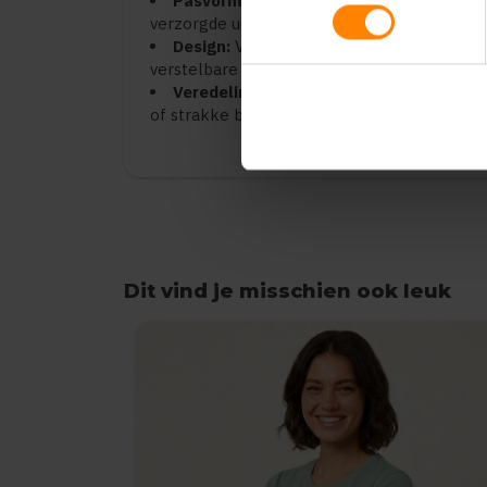
Pasvorm:
Elegant getailleerde damespasv
verzorgde uitstraling
Design:
Verstelbare capuchon, robuuste ri
verstelbare manchetten
Veredeling:
Strakke buitenstof van topkwa
of strakke bedrukking
Dit vind je misschien ook leuk
Items van productcarrousel