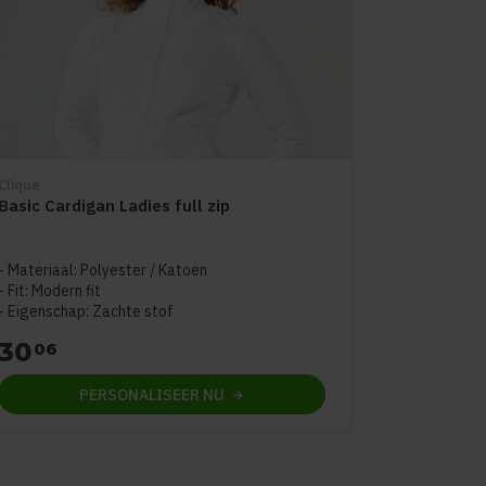
Clique
Basic Cardigan Ladies full zip
Materiaal: Polyester / Katoen
Fit: Modern fit
Eigenschap: Zachte stof
30
06
PERSONALISEER
NU