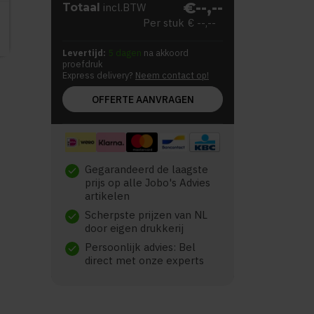
€--,--
Totaal
incl.BTW
Per stuk
€ --,--
Levertijd:
5 dagen
na akkoord
proefdruk
Express delivery?
Neem contact op!
OFFERTE AANVRAGEN
Gegarandeerd de laagste
check
prijs op alle Jobo's Advies
artikelen
Scherpste prijzen van NL
check
door eigen drukkerij
Persoonlijk advies: Bel
check
direct met onze experts