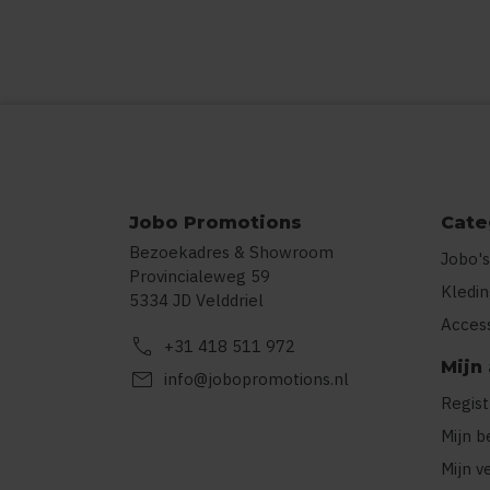
Jobo Promotions
Cate
Bezoekadres & Showroom
Jobo's
Provincialeweg 59
Kledi
5334 JD Velddriel
Acces
call
+31 418 511 972
Mijn
mail
info@jobopromotions.nl
Regis
Mijn b
Mijn v