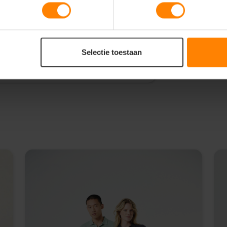
orm voor een stijlvolle, sportieve en
tssluiting, praktische ritszakken en
liteit, ideaal voor een luxe borduring
Selectie toestaan