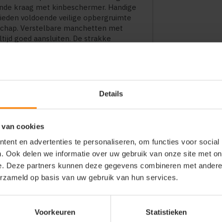
taande kraag met kinbeschermer. Handige
bieden voldoende veilige opbergruimte
dschap. Verstelbare manchetten met
tijd goed aansluiten. De strakke
aarscherpe textielbedrukking of een
gslogo.
skleding voor dames in de bouw,
Details
rtverenigingen, evenementencrews en
 van cookies
or actieve lifestyle-merken en
ent en advertenties te personaliseren, om functies voor social
. Ook delen we informatie over uw gebruik van onze site met on
e. Deze partners kunnen deze gegevens combineren met andere i
erzameld op basis van uw gebruik van hun services.
liteit met winddicht membraan en
end materiaal met een hoog ademend
Voorkeuren
Statistieken