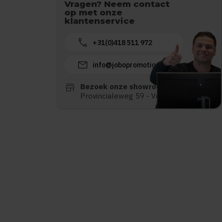
Vragen? Neem contact
op met onze
klantenservice
call
+31(0)418 511 972
mail
info@jobopromotions.nl
store
Bezoek onze showroom:
Provincialeweg 59 - Velddriel