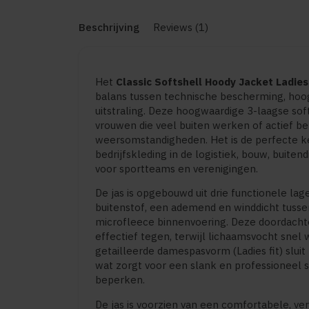
Beschrijving
Reviews (1)
Het
Classic Softshell Hoody Jacket Ladies
balans tussen technische bescherming, hoo
uitstraling. Deze hoogwaardige 3-laagse sof
vrouwen die veel buiten werken of actief bezi
weersomstandigheden. Het is de perfecte k
bedrijfskleding in de logistiek, bouw, buit
voor sportteams en verenigingen.
De jas is opgebouwd uit drie functionele lag
buitenstof, een ademend en winddicht tus
microfleece binnenvoering. Deze doordachte
effectief tegen, terwijl lichaamsvocht snel
getailleerde damespasvorm (Ladies fit) sluit
wat zorgt voor een slank en professioneel s
beperken.
De jas is voorzien van een comfortabele, ve