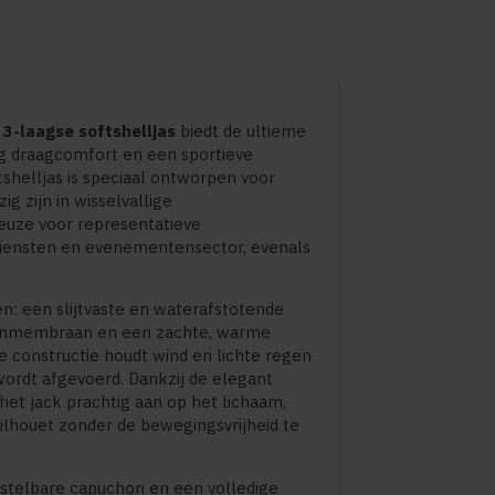
 3-laagse softshelljas
biedt de ultieme
g draagcomfort en een sportieve
tshelljas is speciaal ontworpen voor
g zijn in wisselvallige
euze voor representatieve
endiensten en evenementensector, evenals
en: een slijtvaste en waterafstotende
senmembraan en een zachte, warme
 constructie houdt wind en lichte regen
 wordt afgevoerd. Dankzij de elegant
 het jack prachtig aan op het lichaam,
ilhouet zonder de bewegingsvrijheid te
rstelbare capuchon en een volledige