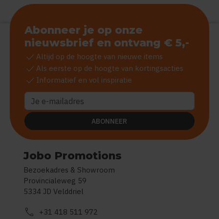
Abonneer je op onze
nieuwsbrief en ontvang € 5,-
check
Altijd op de hoogte van nieuwe items
check
Als eerste op de hoogte van kortingsacties
check
Informatief en vol inspiratie
ABONNEER
Jobo Promotions
Bezoekadres & Showroom
Provincialeweg 59
5334 JD Velddriel
call
+31 418 511 972