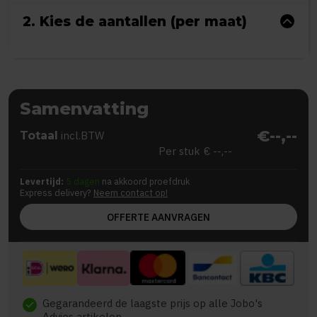
2. Kies de aantallen (per maat)
Samenvatting
€--,--
Totaal
incl.BTW
Per stuk
€ --,--
Levertijd:
5 dagen
na akkoord proefdruk
Express delivery?
Neem contact op!
OFFERTE AANVRAGEN
Gegarandeerd de laagste prijs op alle Jobo's
check
Advies artikelen