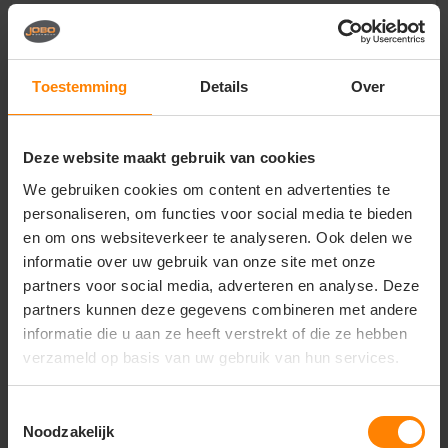
voor heren en dames in de buitendienst, bouw en
logistiek
Uniforme regenkleding voor evenementencrews,
promotieteams en verenigingen
Toestemming
Details
Over
Functionele en duurzame merchandise voor
merken en zakelijke relatiegeschenken
Belangrijkste kenmerken:
Deze website maakt gebruik van cookies
Bescherming:
Volledig wind- en waterdicht
We gebruiken cookies om content en advertenties te
materiaal met getapte naden tegen zware neerslag
personaliseren, om functies voor social media te bieden
Capuchon:
Verstelbare capuchon voor optimale
en om ons websiteverkeer te analyseren. Ook delen we
bescherming van het hoofd tegen regen en wind
informatie over uw gebruik van onze site met onze
Pasvorm:
Universele unisex-pasvorm geschikt
partners voor social media, adverteren en analyse. Deze
voor heren en dames met veel bewegingsvrijheid
Design:
Stevige ritssluiting met stormflap,
partners kunnen deze gegevens combineren met andere
verstelbare sluitingen en ruime opbergzakken
informatie die u aan ze heeft verstrekt of die ze hebben
Veredeling:
Gladde buitenstof van topkwaliteit,
verzameld op basis van uw gebruik van hun services.
ideaal voor een strakke en duurzame bedrukking van
een logo
Toestemmingsselectie
Noodzakelijk