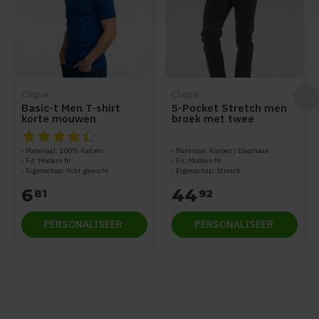
Clique
Clique
Basic-t Men T-shirt
5-Pocket Stretch men
korte mouwen
broek met twee
steekzakken
De beoordeling van dit product is
4.5
van de 5
Materiaal: 100% Katoen
Materiaal: Katoen / Elasthaan
Fit: Modern fit
Fit: Modern fit
Eigenschap: licht gewicht
Eigenschap: Stretch
6
44
81
92
PERSONALISEER
PERSONALISEER