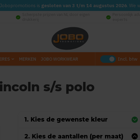
d. Jobopromotions is
gesloten van 3 t/m 14 augustus 2026
. We 
Scherpste prijzen van NL door eigen
Persoonlijk ad
check_circle
check_circle
drukkerij
experts
Incl. btw
IRES
MERKEN
JOBO WORKWEAR
incoln s/s polo
 0 reviews)
1. Kies de gewenste kleur
2. Kies de aantallen (per maat)