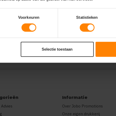
Voorkeuren
Statistieken
},"prnts":[{"pp":"Borst
},
"Twee kleuren"}]}
Selectie toestaan
gorieën
Informatie
 Advies
Over Jobo Promotions
ng
Onze eigen drukkerij