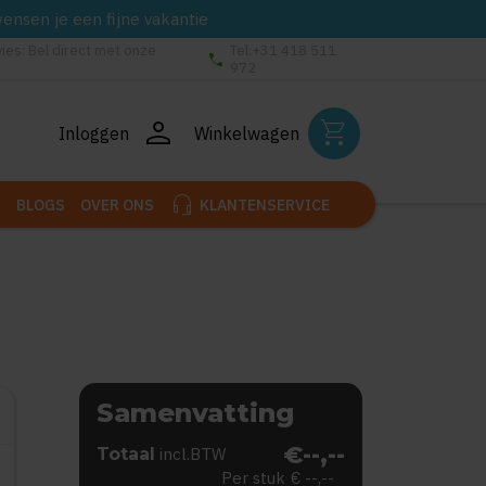
wensen je een fijne vakantie
vies: Bel direct met onze
Tel:+31 418 511
phone
972
person
shopping_cart
Inloggen
Winkelwagen
headset_mic
BLOGS
OVER ONS
KLANTENSERVICE
Samenvatting
€--,--
Totaal
incl.BTW
Per stuk
€ --,--