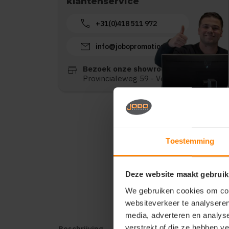
klantenservice
call
+31(0)418 511 972
mail
info@jobopromotions.nl
store
Bezoek onze showroom:
Provincialeweg 59 - Velddriel
Toestemming
Deze website maakt gebruik
We gebruiken cookies om cont
websiteverkeer te analyseren
media, adverteren en analys
verstrekt of die ze hebben v
Beschrijving
Reviews (0)