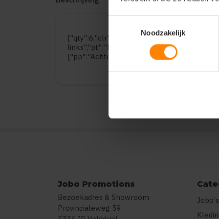
Toestemmingsselectie
Noodzakelijk
{"qty":6,"clr":"dieporanje","szs":{"l":3,"xl":3
links","pt":"Bedrukking","ct":"Twee kleuren"
{"pp":"Achterzijde","pt":"Bedrukking","ct":
Jobo Promotions
Cate
Bezoekadres & Showroom
Jobo's
Provincialeweg 59
Kledi
5334 JD Velddriel