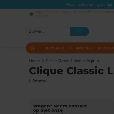
Plaats je bestelling op tij
Gegarandeerd de laagste prijs op alle Jobo's Advies
check_circle
artikelen
Zoeken
search
home
JOBO'S ADVIES
KLEDING
ACCESSO
chevron_right
Home
Clique Classic Lincoln s/s polo
Clique Classic L
| Reviews:
0
uit
5
(Gebaseerd op
Vragen? Neem contact
op met onze