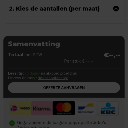
2. Kies de aantallen (per maat)
Samenvatting
€--,--
Totaal
incl.BTW
Per stuk
€ --,--
Levertijd:
5 dagen
na akkoord proefdruk
Express delivery?
Neem contact op!
OFFERTE AANVRAGEN
Gegarandeerd de laagste prijs op alle Jobo's
check
Advies artikelen