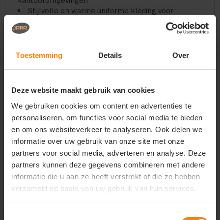
kantooromgevingen
Stijlvolle en warme uniforme kleding voor
beurzen, congressen en promotieteams in het najaar
en de winter
Hoogwaardige en tijdloze merchandise voor
merken, sportclubs, verenigingen en bedrijven
Toestemming
Details
Over
Belangrijkste kenmerken:
Materiaal:
Hoogwaardige materiaalmix in een
Deze website maakt gebruik van cookies
klassieke, stevige piqué-weving voor optimaal
comfort en vormbehoud
We gebruiken cookies om content en advertenties te
Design:
Tijdloos ontwerp met lange mouwen
personaliseren, om functies voor social media te bieden
(Long Sleeve), een traditionele geribde kraag en een
en om ons websiteverkeer te analyseren. Ook delen we
nette knopenlijst
informatie over uw gebruik van onze site met onze
Pasvorm:
Comfortabele herenpasvorm (Regular
partners voor social media, adverteren en analyse. Deze
fit) voor een professionele en stijlvolle uitstraling
partners kunnen deze gegevens combineren met andere
Duurzaamheid:
Hoogwaardige afwerking van de
naden en boorden voor een lange levensduur, ook bij
informatie die u aan ze heeft verstrekt of die ze hebben
frequent wassen
verzameld op basis van uw gebruik van hun services.
Afwerking:
Fijnmazige structuur die een superieur
resultaat garandeert bij zowel bedrukken als
Toestemmingsselectie
borduren