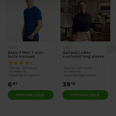
Clique
Clique
Basic-t Men T-shirt
Garland Ladies
korte mouwen
overhemd long sleeve
De beoordeling van dit product is
4.5
van de 5
Materiaal: 100% Katoen
Materiaal: 100% Katoen
Fit: Modern fit
Fit: Modern fit
Eigenschap: licht gewicht
Eigenschap: Hoge kwaliteit
6
39
81
13
PERSONALISEER
PERSONALISEER