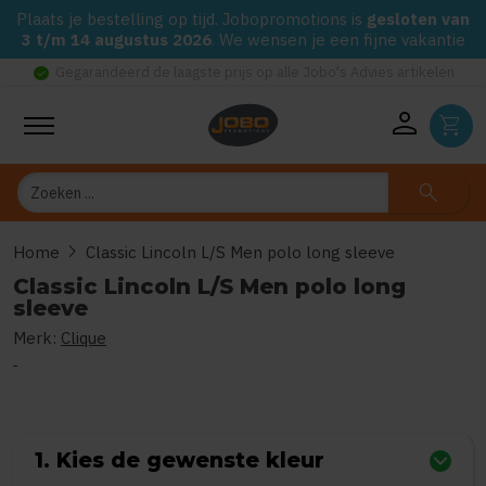
Plaats je bestelling op tijd. Jobopromotions is
gesloten van
3 t/m 14 augustus 2026
. We wensen je een fijne vakantie
check_circle
Gegarandeerd de laagste prijs op alle Jobo's Advies artikelen
person
shopping_cart
Zoeken
search
chevron_right
Home
Classic Lincoln L/S Men polo long sleeve
Classic Lincoln L/S Men polo long
sleeve
Merk:
Clique
0
uit
5
(Gebaseerd op 0 reviews)
1. Kies de gewenste kleur