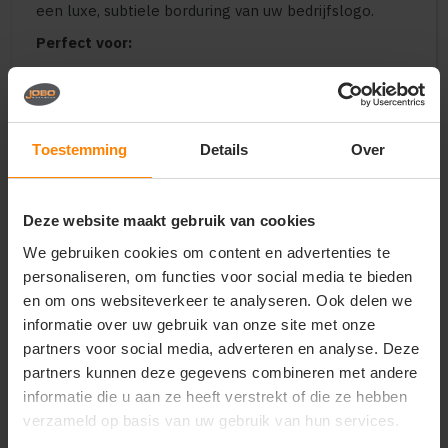
een luxe, subtiele borduring van uw bedrijfslogo.
Perfect voor:
Nette en comfortabele bedrijfskleding voor
dames in de retail, hospitality, zorg en zakelijke
dienstverlening
Uniforme en representatieve kleding voor
Toestemming
Details
Over
beurscrews, adviseurs, gastvrouwen en
promotieteams
Stijlvolle en duurzame merchandise voor
Deze website maakt gebruik van cookies
verenigingen, scholen en corporate events
We gebruiken cookies om content en advertenties te
Belangrijkste kenmerken:
personaliseren, om functies voor social media te bieden
Materiaal:
Premium materiaalmix van katoen en
en om ons websiteverkeer te analyseren. Ook delen we
polyester met een zachte, warme binnenzijde
informatie over uw gebruik van onze site met onze
Design:
Klassieke look zonder capuchon, voorzien
partners voor social media, adverteren en analyse. Deze
van een volledige ritssluiting, opstaande kraag en
steekzakken
partners kunnen deze gegevens combineren met andere
Pasvorm:
Elegant getailleerde en comfortabele
informatie die u aan ze heeft verstrekt of die ze hebben
damespasvorm met een professionele uitstraling
verzameld op basis van uw gebruik van hun services.
Duurzaamheid:
Kleurvast, vormvast en uitgerust