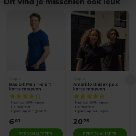
Dit vind je misschien ook leuk
Items van productcarrousel
Clique
Clique
Basic-t Men T-shirt
Amarillo Unisex polo
korte mouwen
korte mouwen
De beoordeling van dit product is
De beoordeling van dit produc
4.5
van de 5
Materiaal: 100% Katoen
Materiaal: 100% Katoen
Fit: Modern fit
Fit: Modern fit
Eigenschap: licht gewicht
Eigenschap: 1/4 knopen
6
20
81
75
PERSONALISEER
PERSONALISEER