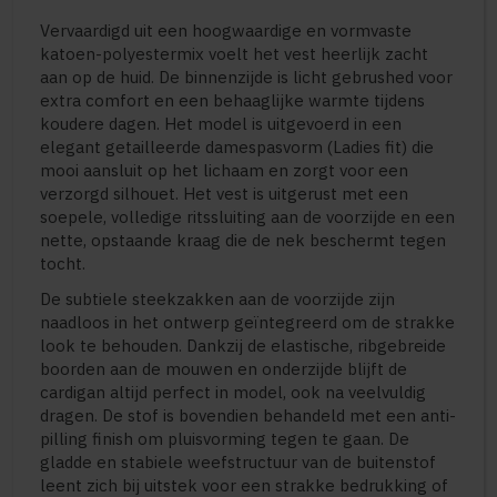
Vervaardigd uit een hoogwaardige en vormvaste
katoen-polyestermix voelt het vest heerlijk zacht
aan op de huid. De binnenzijde is licht gebrushed voor
extra comfort en een behaaglijke warmte tijdens
koudere dagen. Het model is uitgevoerd in een
elegant getailleerde damespasvorm (Ladies fit) die
mooi aansluit op het lichaam en zorgt voor een
verzorgd silhouet. Het vest is uitgerust met een
soepele, volledige ritssluiting aan de voorzijde en een
nette, opstaande kraag die de nek beschermt tegen
tocht.
De subtiele steekzakken aan de voorzijde zijn
naadloos in het ontwerp geïntegreerd om de strakke
look te behouden. Dankzij de elastische, ribgebreide
boorden aan de mouwen en onderzijde blijft de
cardigan altijd perfect in model, ook na veelvuldig
dragen. De stof is bovendien behandeld met een anti-
pilling finish om pluisvorming tegen te gaan. De
gladde en stabiele weefstructuur van de buitenstof
leent zich bij uitstek voor een strakke bedrukking of