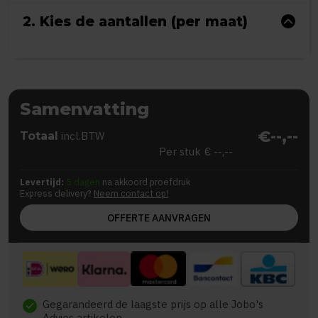
2. Kies de aantallen (per maat)
Samenvatting
€--,--
Totaal
incl.BTW
Per stuk
€ --,--
Levertijd:
5 dagen
na akkoord proefdruk
Express delivery?
Neem contact op!
OFFERTE AANVRAGEN
Gegarandeerd de laagste prijs op alle Jobo's
check
Advies artikelen