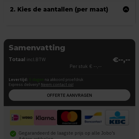
2. Kies de aantallen (per maat)
Samenvatting
€--,--
Totaal
incl.BTW
Per stuk
€ --,--
Levertijd:
5 dagen
na akkoord proefdruk
Express delivery?
Neem contact op!
OFFERTE AANVRAGEN
Gegarandeerd de laagste prijs op alle Jobo's
check
Advies artikelen