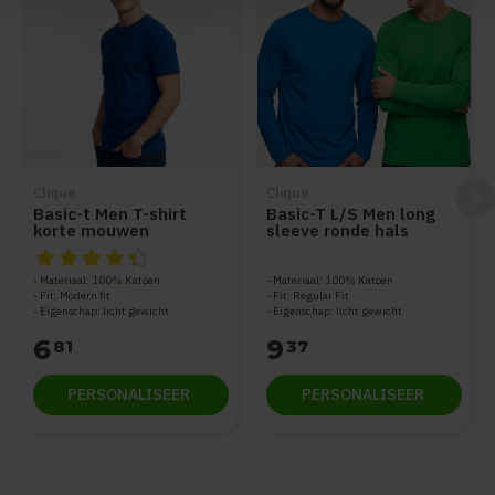
Clique
Clique
Basic-t Men T-shirt
Basic-T L/S Men long
korte mouwen
sleeve ronde hals
De beoordeling van dit product is
4.5
van de 5
Materiaal: 100% Katoen
Materiaal: 100% Katoen
Fit: Modern fit
Fit: Regular Fit
Eigenschap: licht gewicht
Eigenschap: licht gewicht
6
9
81
37
PERSONALISEER
PERSONALISEER