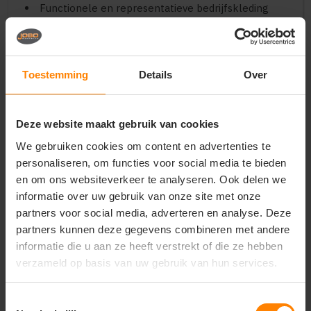
Functionele en representatieve bedrijfskleding
voor de bouw, techniek, logistiek en montage
Uniforme werkkleding voor evenementencrews,
beveiligingsteams en logistieke buitendiensten
Hoogwaardige en slijtvaste kledingmerchandise
Toestemming
Details
Over
voor praktijkopleidingen, verenigingen en clubs
Belangrijkste kenmerken:
Deze website maakt gebruik van cookies
Materiaal:
Duurzame en stevige materiaalmix met
comfortabele stretch voor optimale flexibiliteit
We gebruiken cookies om content en advertenties te
Opbergruimte:
Uitgerust met twee grote,
personaliseren, om functies voor social media te bieden
functionele cargozakken op de benen en diepe
en om ons websiteverkeer te analyseren. Ook delen we
steekzakken
informatie over uw gebruik van onze site met onze
Pasvorm:
Comfortabele en veelzijdige unisex-
partners voor social media, adverteren en analyse. Deze
pasvorm die geschikt is voor zowel mannen als
vrouwen
partners kunnen deze gegevens combineren met andere
Duurzaamheid:
Slijtvast en vormvast materiaal
informatie die u aan ze heeft verstrekt of die ze hebben
met versterkte stiksels op de belangrijkste
verzameld op basis van uw gebruik van hun services.
drukpunten
Stijl:
Stoer en functioneel cargo-ontwerp dat een
professionele en actieve uitstraling garandeert
Toestemmingsselectie