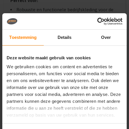
Perfect voor:
Robuuste en functionele bedrijfskleding voor de
techniek, logistiek, bouw en installatiesector
Uniforme werkkleding voor beveiligingspersoneel,
handhavers en evenemententeams
Stoere en duurzame merchandise voor
Toestemming
Details
Over
outdoorverenigingen, scouting en praktijkopleidingen
Belangrijkste kenmerken:
Deze website maakt gebruik van cookies
Materiaal:
Duurzame, slijtvaste en stevige
materiaalmix ontworpen voor langdurig intensief
We gebruiken cookies om content en advertenties te
gebruik
personaliseren, om functies voor social media te bieden
Opbergruimte:
Voorzien van ruime,
en om ons websiteverkeer te analyseren. Ook delen we
karakteristieke cargozakken met veilige sluitingen
informatie over uw gebruik van onze site met onze
en diepe steekzakken
partners voor social media, adverteren en analyse. Deze
Pasvorm:
Comfortabele en rechte unisex-
pasvorm die geschikt is voor zowel mannen als
partners kunnen deze gegevens combineren met andere
vrouwen
informatie die u aan ze heeft verstrekt of die ze hebben
Duurzaamheid:
Extra versterkte naden op de
verzameld op basis van uw gebruik van hun services.
kritieke punten om scheuren en vroegtijdige slijtage
te voorkomen