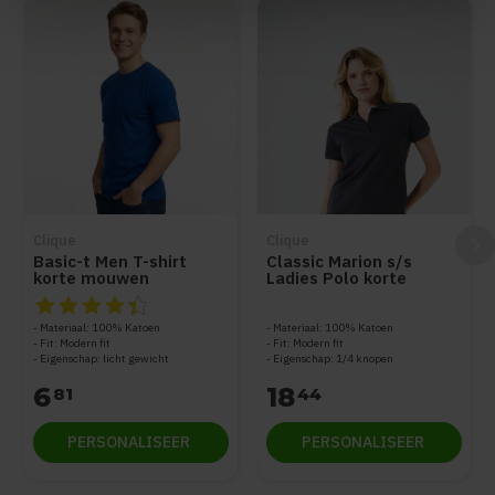
Clique
Clique
Basic-t Men T-shirt
Classic Marion s/s
korte mouwen
Ladies Polo korte
mouwen
De beoordeling van dit product is
4.5
van de 5
Materiaal: 100% Katoen
Materiaal: 100% Katoen
Fit: Modern fit
Fit: Modern fit
Eigenschap: licht gewicht
Eigenschap: 1/4 knopen
6
18
81
44
PERSONALISEER
PERSONALISEER