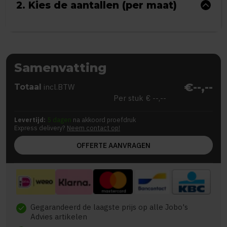
2. Kies de aantallen (per maat)
Samenvatting
€--,--
Totaal
incl.BTW
Per stuk
€ --,--
Levertijd:
5 dagen
na akkoord proefdruk
Express delivery?
Neem contact op!
OFFERTE AANVRAGEN
Gegarandeerd de laagste prijs op alle Jobo's
check
Advies artikelen