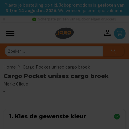
Plaats je bestelling op tijd. Jobopromotions is
gesloten van
3 t/m 14 augustus 2026
. We wensen je een fijne vakantie
check_circle
Scherpste prijzen van NL door eigen drukkerij
person
shopping_cart
Zoeken
search
chevron_right
Home
Cargo Pocket unisex cargo broek
Cargo Pocket unisex cargo broek
Merk:
Clique
0
uit
5
(Gebaseerd op 0 reviews)
1. Kies de gewenste kleur