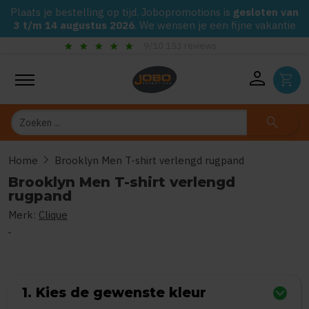
Plaats je bestelling op tijd. Jobopromotions is
gesloten van
3 t/m 14 augustus 2026
. We wensen je een fijne vakantie
check_circle
Gegarandeerd de laagste prijs op alle Jobo's Advies artikelen
person
shopping_cart
Zoeken
search
chevron_right
Home
Brooklyn Men T-shirt verlengd rugpand
Brooklyn Men T-shirt verlengd
rugpand
Merk:
Clique
0
uit
5
(Gebaseerd op 0 reviews)
1. Kies de gewenste kleur