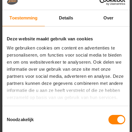
Belangrijkste kenmerken:
Materiaal:
Hoogwaardige, voorgekrompen en
Toestemming
Details
Over
zachte materiaalmix voor een luxe gevoel en
optimaal draagcomfort
Design:
Modern ontwerp met korte mouwen, een
fijn afgewerkte ronde hals en een stijlvol verlengd
Deze website maakt gebruik van cookies
en afgerond rugpand
We gebruiken cookies om content en advertenties te
Pasvorm:
Eigentijdse, licht getailleerde
personaliseren, om functies voor social media te bieden
herenpasvorm (Modern fit) voor een verzorgd
en om ons websiteverkeer te analyseren. Ook delen we
silhouet
Duurzaamheid:
Hoogwaardige afwerking van de
informatie over uw gebruik van onze site met onze
naden en zomen voor een lange levensduur en
partners voor social media, adverteren en analyse. Deze
uitstekend vormbehoud na vele wasbeurten
partners kunnen deze gegevens combineren met andere
Afwerking:
Gladde textuur die een superieur en
informatie die u aan ze heeft verstrekt of die ze hebben
strak resultaat garandeert bij zowel bedrukken als
verzameld op basis van uw gebruik van hun services.
borduren
Toestemmingsselectie
Noodzakelijk
Vragen? Neem contact