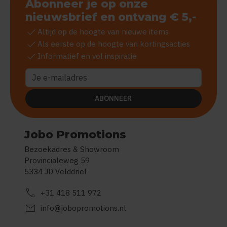
Abonneer je op onze
nieuwsbrief en ontvang € 5,-
check
Altijd op de hoogte van nieuwe items
check
Als eerste op de hoogte van kortingsacties
check
Informatief en vol inspiratie
ABONNEER
Jobo Promotions
Bezoekadres & Showroom
Provincialeweg 59
5334 JD Velddriel
call
+31 418 511 972
mail
info@jobopromotions.nl