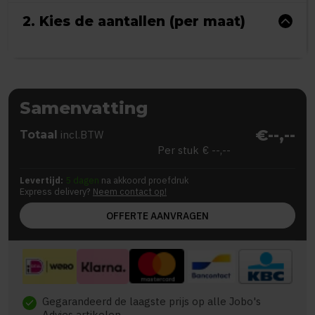
2. Kies de aantallen (per maat)
Samenvatting
€--,--
Totaal
incl.BTW
Per stuk
€ --,--
Levertijd:
5 dagen
na akkoord proefdruk
Express delivery?
Neem contact op!
OFFERTE AANVRAGEN
Gegarandeerd de laagste prijs op alle Jobo's
check
Advies artikelen