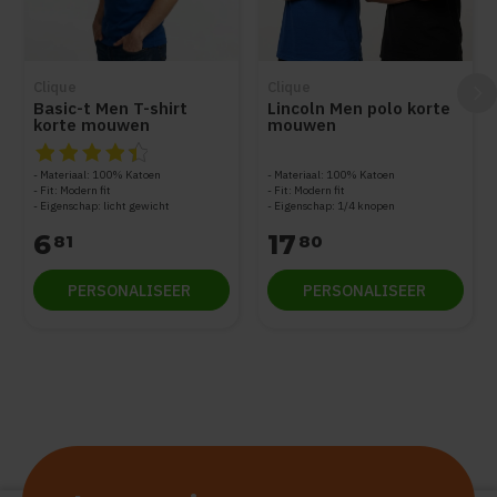
Clique
Clique
Basic-t Men T-shirt
Lincoln Men polo korte
korte mouwen
mouwen
De beoordeling van dit product is
4.5
van de 5
Materiaal: 100% Katoen
Materiaal: 100% Katoen
Fit: Modern fit
Fit: Modern fit
Eigenschap: licht gewicht
Eigenschap: 1/4 knopen
6
17
81
80
PERSONALISEER
PERSONALISEER