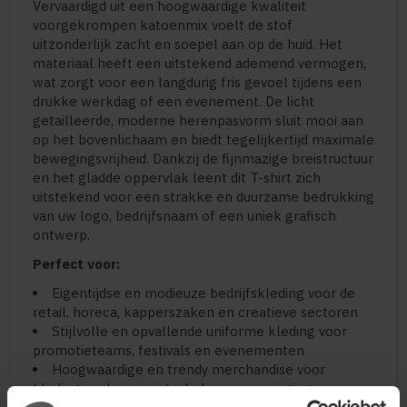
Vervaardigd uit een hoogwaardige kwaliteit
voorgekrompen katoenmix voelt de stof
uitzonderlijk zacht en soepel aan op de huid. Het
materiaal heeft een uitstekend ademend vermogen,
wat zorgt voor een langdurig fris gevoel tijdens een
drukke werkdag of een evenement. De licht
getailleerde, moderne herenpasvorm sluit mooi aan
op het bovenlichaam en biedt tegelijkertijd maximale
bewegingsvrijheid. Dankzij de fijnmazige breistructuur
en het gladde oppervlak leent dit T-shirt zich
uitstekend voor een strakke en duurzame bedrukking
van uw logo, bedrijfsnaam of een uniek grafisch
ontwerp.
Perfect voor:
Eigentijdse en modieuze bedrijfskleding voor de
retail, horeca, kapperszaken en creatieve sectoren
Stijlvolle en opvallende uniforme kleding voor
promotieteams, festivals en evenementen
Hoogwaardige en trendy merchandise voor
kledingmerken, sportscholen en verenigingen