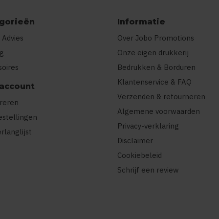
gorieën
Informatie
 Advies
Over Jobo Promotions
ng
Onze eigen drukkerij
soires
Bedrukken & Borduren
Klantenservice & FAQ
 account
Verzenden & retourneren
treren
Algemene voorwaarden
estellingen
Privacy-verklaring
erlanglijst
Disclaimer
Cookiebeleid
Schrijf een review