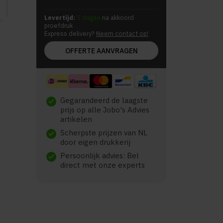
Levertijd:
5 dagen
na akkoord
proefdruk
Express delivery?
Neem contact op!
OFFERTE AANVRAGEN
Gegarandeerd de laagste
check
prijs op alle Jobo's Advies
artikelen
Scherpste prijzen van NL
check
door eigen drukkerij
Persoonlijk advies: Bel
check
direct met onze experts