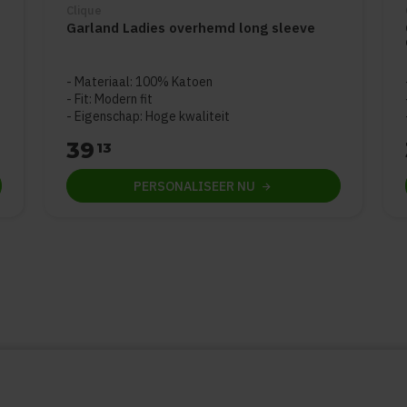
Clique
Garland Ladies overhemd long sleeve
e 5
Materiaal: 100% Katoen
Fit: Modern fit
Eigenschap: Hoge kwaliteit
39
13
PERSONALISEER
NU