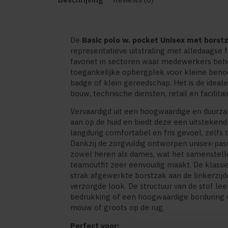
De
Basic polo w. pocket Unisex met borst
representatieve uitstraling met alledaagse f
favoriet in sectoren waar medewerkers beh
toegankelijke opbergplek voor kleine benod
badge of klein gereedschap. Het is de ideale
bouw, technische diensten, retail en facilita
Vervaardigd uit een hoogwaardige en duurza
aan op de huid en biedt deze een uitsteken
langdurig comfortabel en fris gevoel, zelfs 
Dankzij de zorgvuldig ontworpen unisex-pasv
zowel heren als dames, wat het samenstel
teamoutfit zeer eenvoudig maakt. De klassie
strak afgewerkte borstzak aan de linkerzijd
verzorgde look. De structuur van de stof le
bedrukking of een hoogwaardige borduring 
mouw of groots op de rug.
Perfect voor: