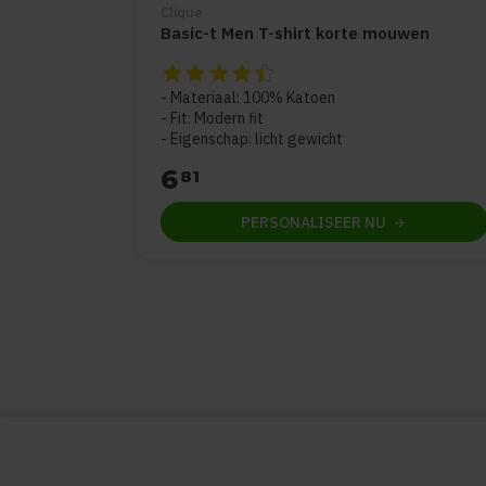
Clique
Basic-t Men T-shirt korte mouwen
De beoordeling van dit product is
4.5
van d
Materiaal: 100% Katoen
Fit: Modern fit
Eigenschap: licht gewicht
6
81
PERSONALISEER
NU