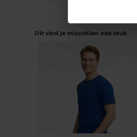
Dit vind je misschien ook leuk
Items van productcarrousel