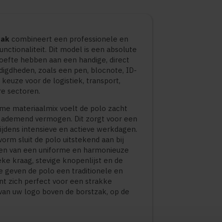
zak
combineert een professionele en
unctionaliteit. Dit model is een absolute
oefte hebben aan een handige, direct
igdheden, zoals een pen, blocnote, ID-
 keuze voor de logistiek, transport,
ire sectoren.
me materiaalmix voelt de polo zacht
d ademend vermogen. Dit zorgt voor een
tijdens intensieve en actieve werkdagen.
orm sluit de polo uitstekend aan bij
len van een uniforme en harmonieuze
ke kraag, stevige knopenlijst en de
e geven de polo een traditionele en
ent zich perfect voor een strakke
van uw logo boven de borstzak, op de