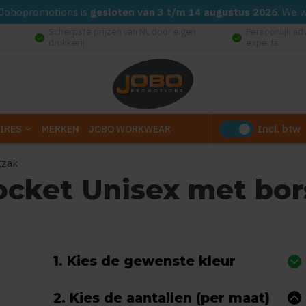
d. Jobopromotions is
gesloten van 3 t/m 14 augustus 2026
. We 
Scherpste prijzen van NL door eigen
Persoonlijk ad
check_circle
check_circle
drukkerij
experts
Incl. btw
IRES
MERKEN
JOBO WORKWEAR
tzak
pocket Unisex met bor
(Gebaseerd op 0 reviews)
1. Kies de gewenste kleur
2. Kies de aantallen (per maat)