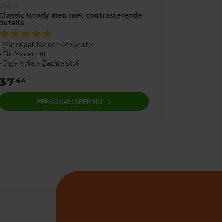
Clique
Classic Hoody men met contrasterende
details
De beoordeling van dit product is
5
van de 5
Materiaal: Katoen / Polyester
Fit: Modern fit
Eigenschap: Zachte stof
37
44
PERSONALISEER
NU