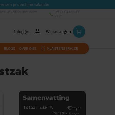
wensen je een fijne vakantie
vies: Bel direct met onze
Tel:+31 418 511
phone
972
person
shopping_cart
Inloggen
Winkelwagen
headset_mic
BLOGS
OVER ONS
KLANTENSERVICE
stzak
Samenvatting
€--,--
Totaal
incl.BTW
Per stuk
€ --,--