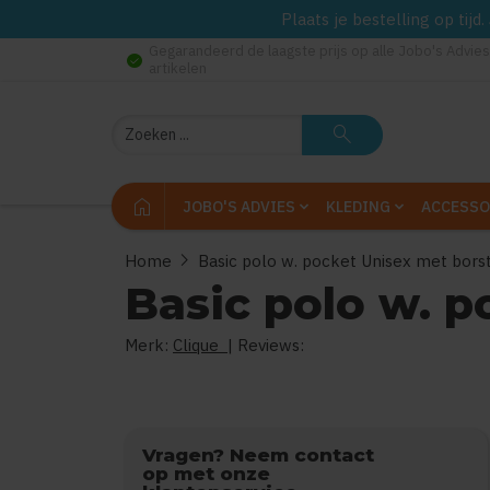
Plaats je bestelling op tij
Gegarandeerd de laagste prijs op alle Jobo's Advies
check_circle
artikelen
Zoeken
search
home
JOBO'S ADVIES
KLEDING
ACCESSO
chevron_right
Home
Basic polo w. pocket Unisex met bors
Basic polo w. 
Merk:
Clique
| Reviews:
0
uit
5
Vragen? Neem contact
op met onze