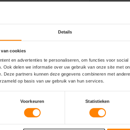
eding voor de logistiek, transport, bouw
oneel, bezorgdiensten en
Details
or verenigingen, klusteams en
 van cookies
 en vormvaste materiaalmix in een
ent en advertenties te personaliseren, om functies voor social
. Ook delen we informatie over uw gebruik van onze site met on
 en stevig gestikte borstzak aan de
e. Deze partners kunnen deze gegevens combineren met andere i
erzameld op basis van uw gebruik van hun services.
en, een traditionele geribde kraag en
isex-pasvorm (Regular fit) geschikt voor
Voorkeuren
Statistieken
n en een vormvaste boord voor een
n intensief gebruik