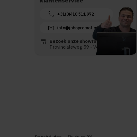
klantenservice
call
+31(0)418 511 972
mail
info@jobopromotions.nl
store
Bezoek onze showroom:
Provincialeweg 59 - Velddriel
Beschrijving
Reviews (0)