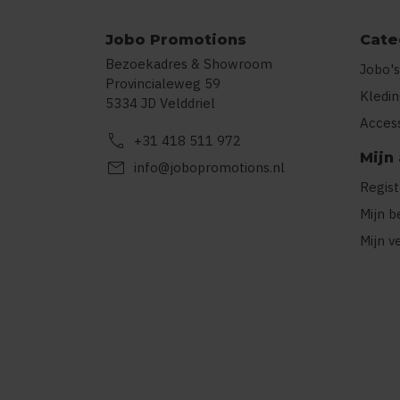
Jobo Promotions
Cate
Bezoekadres & Showroom
Jobo's
Provincialeweg 59
Kledi
5334 JD Velddriel
Acces
call
+31 418 511 972
Mijn
mail
info@jobopromotions.nl
Regis
Mijn b
Mijn v