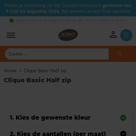
Plaats je bestelling op tijd. Jobopromotions is
gesloten van
3 t/m 14 augustus 2026
. We wensen je een fijne vakantie
check_circle
 alle Jobo's Advies artikelen
Scherpste prijzen van NL do
person
shopping_cart
Zoeken
search
chevron_right
Home
Clique Basic Half zip
Clique Basic Half zip
0
uit
5
(Gebaseerd op 0 reviews)
1. Kies de gewenste kleur
2. Kies de aantallen (per maat)