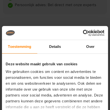
Persoonlijk advies: Bel direct met onze experts
check
Beschrijving
Reviews (0)
Toestemming
Details
Over
{"qty":2,"clr":"dark navy","szs":{"m":2},"prnts":
[{"pp":"Borst
rechts","pt":"Bedrukking","ct":"E\u00e9n kleur"},
Deze website maakt gebruik van cookies
{"pp":"Achterzijde","pt":"Bedrukking","ct":"Vier of
meer kleuren"},
We gebruiken cookies om content en advertenties te
{"pp":"Linkermouw","pt":"Bedrukking","ct":"E\u00e9n
personaliseren, om functies voor social media te bieden
kleur"}]}
en om ons websiteverkeer te analyseren. Ook delen we
informatie over uw gebruik van onze site met onze
partners voor social media, adverteren en analyse. Deze
partners kunnen deze gegevens combineren met andere
Vragen? Neem contact
informatie die u aan ze heeft verstrekt of die ze hebben