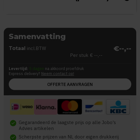
Samenvatting
€--,--
Totaal
incl.BTW
Per stuk
€ --,--
Levertijd:
5 dagen
na akkoord proefdruk
Express delivery?
Neem contact op!
OFFERTE AANVRAGEN
Gegarandeerd de laagste prijs op alle Jobo's
check
Advies artikelen
Scherpste prijzen van NL door eigen drukkerij
check