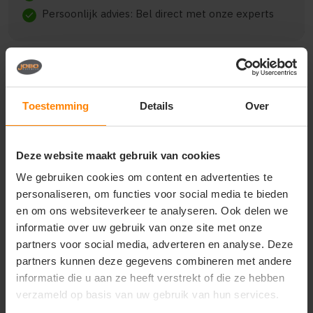
Persoonlijk advies: Bel direct met onze experts
check
Beschrijving
Reviews (0)
Toestemming
Details
Over
{"qty":2,"clr":"grijsmelange","szs":{"l":2},"prnts":
Deze website maakt gebruik van cookies
[{"pp":"Borst links","pt":"Borduring","ct":"Vier of
meer kleuren"}]}
We gebruiken cookies om content en advertenties te
personaliseren, om functies voor social media te bieden
en om ons websiteverkeer te analyseren. Ook delen we
informatie over uw gebruik van onze site met onze
partners voor social media, adverteren en analyse. Deze
Vragen? Neem contact
op met onze
partners kunnen deze gegevens combineren met andere
klantenservice
informatie die u aan ze heeft verstrekt of die ze hebben
verzameld op basis van uw gebruik van hun services.
call
+31(0)418 511 972