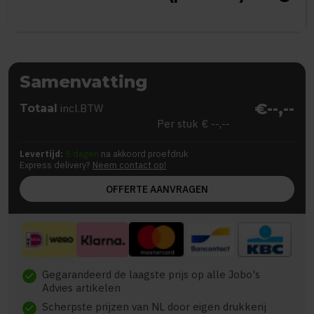
Samenvatting
€--,--
Totaal
incl.BTW
Per stuk
€ --,--
Levertijd:
5 dagen
na akkoord proefdruk
Express delivery?
Neem contact op!
OFFERTE AANVRAGEN
Gegarandeerd de laagste prijs op alle Jobo's
check
Advies artikelen
Scherpste prijzen van NL door eigen drukkerij
check