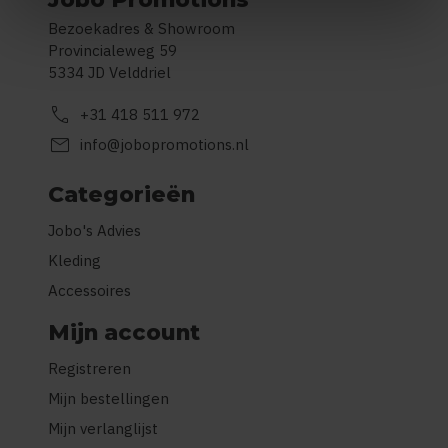
Bezoekadres & Showroom
Provincialeweg 59
5334 JD Velddriel
call
+31 418 511 972
mail
info@jobopromotions.nl
Categorieën
Jobo's Advies
Kleding
Accessoires
Mijn account
Registreren
Mijn bestellingen
Mijn verlanglijst