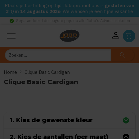
Plaats je bestelling op tijd. Jobopromotions is
gesloten van
3 t/m 14 augustus 2026
. We wensen je een fijne vakantie
check_circle
Gegarandeerd de laagste prijs op alle Jobo's Advies artikelen
person
shopping_cart
Zoeken
search
chevron_right
Home
Clique Basic Cardigan
Clique Basic Cardigan
0
uit
5
(Gebaseerd op 0 reviews)
1. Kies de gewenste kleur
2. Kies de aantallen (per maat)