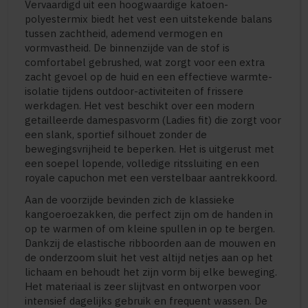
Vervaardigd uit een hoogwaardige katoen-
polyestermix biedt het vest een uitstekende balans
tussen zachtheid, ademend vermogen en
vormvastheid. De binnenzijde van de stof is
comfortabel gebrushed, wat zorgt voor een extra
zacht gevoel op de huid en een effectieve warmte-
isolatie tijdens outdoor-activiteiten of frissere
werkdagen. Het vest beschikt over een modern
getailleerde damespasvorm (Ladies fit) die zorgt voor
een slank, sportief silhouet zonder de
bewegingsvrijheid te beperken. Het is uitgerust met
een soepel lopende, volledige ritssluiting en een
royale capuchon met een verstelbaar aantrekkoord.
Aan de voorzijde bevinden zich de klassieke
kangoeroezakken, die perfect zijn om de handen in
op te warmen of om kleine spullen in op te bergen.
Dankzij de elastische ribboorden aan de mouwen en
de onderzoom sluit het vest altijd netjes aan op het
lichaam en behoudt het zijn vorm bij elke beweging.
Het materiaal is zeer slijtvast en ontworpen voor
intensief dagelijks gebruik en frequent wassen. De