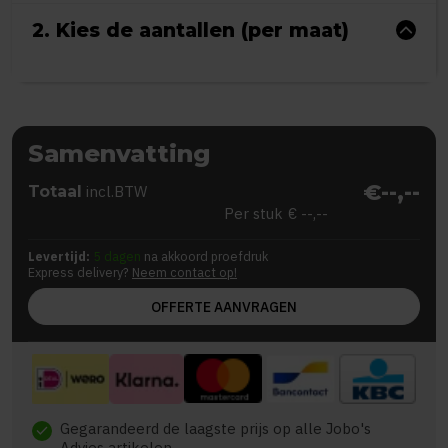
2. Kies de aantallen (per maat)
Samenvatting
€--,--
Totaal
incl.BTW
Per stuk
€ --,--
Levertijd:
5 dagen
na akkoord proefdruk
Express delivery?
Neem contact op!
OFFERTE AANVRAGEN
Gegarandeerd de laagste prijs op alle Jobo's
check
Advies artikelen