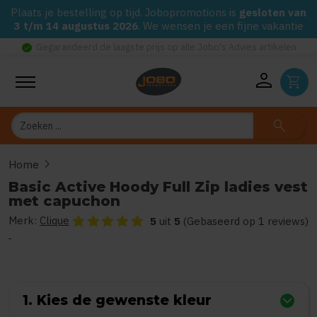
Plaats je bestelling op tijd. Jobopromotions is
gesloten van
3 t/m 14 augustus 2026
. We wensen je een fijne vakantie
check_circle
Gegarandeerd de laagste prijs op alle Jobo's Advies artikelen
person
shopping_cart
Zoeken
search
chevron_right
Home
Basic Active Hoody Full Zip ladies vest met capuchon
Basic Active Hoody Full Zip ladies vest
met capuchon
Merk:
Clique
De beoordeling van dit product is
5
van de 5
5
uit
5
(Gebaseerd op 1 reviews)
1. Kies de gewenste kleur