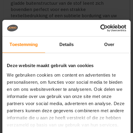
gladde buitenstructuur van de stof leent zich
bovendien perfect voor een strakke
textielbedrukking of een subtiele borduring van uw
bedrijfs-, club- of schoollogo op de borst of rug.
Perfect voor:
Actieve en comfortabele bedrijfskleding voor
Toestemming
Details
Over
dames in de retail, hospitality, zorg en buitendiensten
Uniforme teamkleding voor sportverenigingen,
dansscholen, fitnesscentra en promotieteams
Deze website maakt gebruik van cookies
Budgetvriendelijke en herkenbare merchandise
voor evenementen, crews en casual kledingmerken
We gebruiken cookies om content en advertenties te
Belangrijkste kenmerken:
personaliseren, om functies voor social media te bieden
en om ons websiteverkeer te analyseren. Ook delen we
Materiaal:
Premium materiaalmix van katoen en
informatie over uw gebruik van onze site met onze
polyester met een zachte, warme binnenzijde
partners voor social media, adverteren en analyse. Deze
Design:
Volledige ritssluiting, verstelbare
capuchon met koord en handige kangoeroezakken
partners kunnen deze gegevens combineren met andere
Pasvorm:
Elegant getailleerde damespasvorm
informatie die u aan ze heeft verstrekt of die ze hebben
voor een sportieve en verzorgde uitstraling
verzameld op basis van uw gebruik van hun services.
Onderhoud:
Slijtvast en vormvast materiaal dat