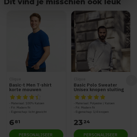
Dit vind je misschien ook leuk
Items van productcarrousel
Clique
Clique
Basic-t Men T-shirt
Basic Polo Sweater
korte mouwen
Unisex knopen sluiting
De beoordeling van dit product is
De beoordeling van dit produc
4.5
van de 5
Materiaal: 100% Katoen
Materiaal: Polyester / Katoen
Fit: Modern fit
Fit: Modern fit
Eigenschap: licht gewicht
Eigenschap: 1/4 knopen
6
23
81
24
PERSONALISEER
PERSONALISEER