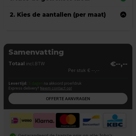
2. Kies de aantallen (per maat)
Samenvatting
€--,--
Totaal
incl.BTW
Per stuk
€ --,--
Levertijd:
5 dagen
na akkoord proefdruk
Express delivery?
Neem contact op!
OFFERTE AANVRAGEN
Gegarandeerd de laagste prijs op alle Jobo's