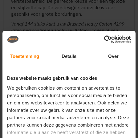
verstelbaarheid. De perfecte keuze voor een tijdloze
en stijlvolle cap. De verstevigde voorzijde is zeer
geschikt voor grote borduringen.
Vanaf 144 stuks kunt u uw Brushed Heavy Cotton 4199
laten personaliseren zoals u wilt! Voor vragen of een
offerte mail naar ons salesteam.
Toestemming
Details
Over
Vragen? Neem contact
op met onze
Deze website maakt gebruik van cookies
klantenservice
We gebruiken cookies om content en advertenties te
call
personaliseren, om functies voor social media te bieden
+31(0)418 511 972
en om ons websiteverkeer te analyseren. Ook delen we
mail
info@jobopromotions.nl
informatie over uw gebruik van onze site met onze
partners voor social media, adverteren en analyse. Deze
store
Bezoek onze showroom:
partners kunnen deze gegevens combineren met andere
Provincialeweg 59 - Velddriel
informatie die u aan ze heeft verstrekt of die ze hebben