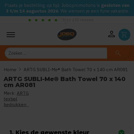
Plaats je bestelling op tijd. Jobopromotions is
gesloten van
3 t/m 14 augustus 2026
. We wensen je een fijne vakantie
check_circle
Gegarandeerd de laagste prijs op alle Jobo's Advies artikele
person
shopping_cart
Zoeken
search
chevron_right
Home
ARTG SUBLI-Me® Bath Towel 70 x 140 cm AR081
ARTG SUBLI-Me® Bath Towel 70 x 140
cm AR081
Merk:
ARTG
0
uit
5
(Gebaseerd op 0 reviews)
textiel
bedrukken
1. Kies de gewenste kleur