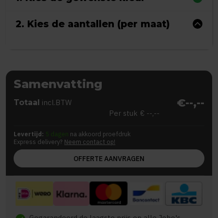
2. Kies de aantallen (per maat)
Samenvatting
€--,--
Totaal
incl.BTW
Per stuk
€ --,--
Levertijd:
5 dagen
na akkoord proefdruk
Express delivery?
Neem contact op!
OFFERTE AANVRAGEN
Gegarandeerd de laagste prijs op alle Jobo's