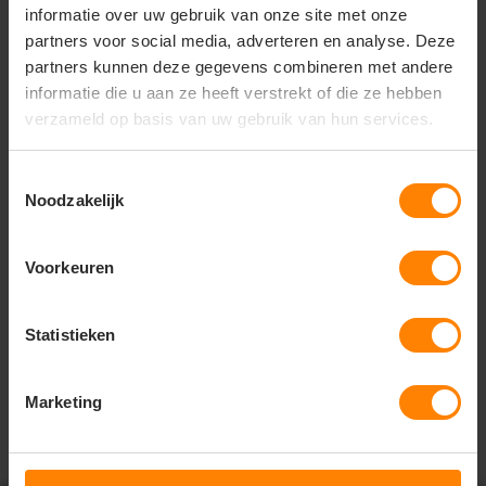
het product professioneel gebruikt, deze
informatie over uw gebruik van onze site met onze
badhanddoek biedt het comfort en de kwaliteit die je
partners voor social media, adverteren en analyse. Deze
mag verwachten. Bestel vandaag nog en ervaar het
partners kunnen deze gegevens combineren met andere
verschil zelf!
informatie die u aan ze heeft verstrekt of die ze hebben
verzameld op basis van uw gebruik van hun services.
Toestemmingsselectie
Vragen? Neem contact
Noodzakelijk
op met onze
klantenservice
Voorkeuren
call
+31(0)418 511 972
mail
Statistieken
info@jobopromotions.nl
store
Bezoek onze showroom:
Marketing
Provincialeweg 59 - Velddriel